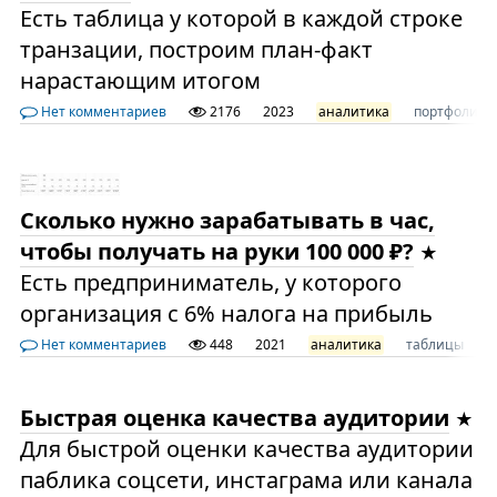
Есть таблица у которой в каждой строке
транзации, построим план-факт
нарастающим итогом
Нет комментариев
2176
2023
аналитика
портфолио
Сколько нужно зарабатывать в час,
чтобы получать на руки 100 000 ₽?
Есть предприниматель, у которого
организация с 6% налога на прибыль
Нет комментариев
448
2021
аналитика
таблицы
э
Быстрая оценка качества аудитории
Для быстрой оценки качества аудитории
паблика соцсети, инстаграма или канала