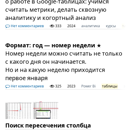
о работе в Google-таблицах: учимся
считать метрики, делать сквозную
аналитику и когортный анализ
Нет комментариев
333
2024
аналитика
курсы
табл
Формат: год — номер недели
Номер недели можно считать не только
с какого дня он начинается.
Но и на какую неделю приходится
первое января
Нет комментариев
325
2023
Power Bi
таблицы
экс
Поиск пересечения столбца