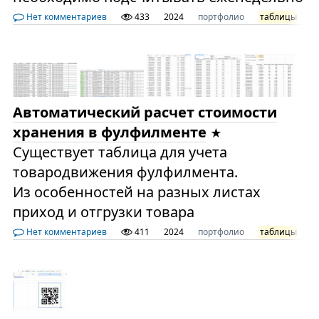
Нет комментариев
433
2024
портфолио
таблицы
э
Автоматический расчет стоимости
хранения в фулфилменте
Существует таблица для учета
товародвижения фулфилмента.
Из особенностей на разных листах
приход и отгрузки товара
Нет комментариев
411
2024
портфолио
таблицы
ф