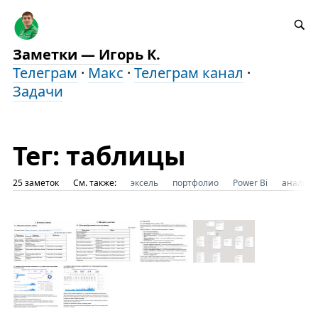
Заметки — Игорь К.
Телеграм
·
Макс
·
Телеграм канал
·
Задачи
Тег: таблицы
25 заметок
См. также:
эксель
портфолио
Power Bi
аналити