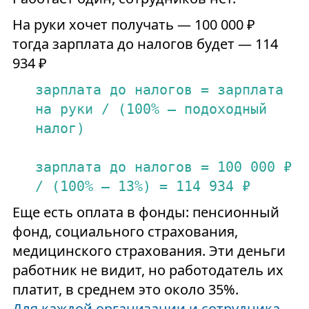
На руки хочет получать — 100 000 ₽
тогда зарплата до налогов будет — 114
934 ₽
зарплата
до
налогов
=
зарплата
на
руки
/
(100%
–
подоходный
налог)
зарплата
до
налогов
=
100
000
₽
/
(100%
–
13
%)
=
114
934
₽
Еще есть оплата в фонды: пенсионный
фонд, социального страхования,
медицинского страхования. Эти деньги
работник не видит, но работодатель их
платит, в среднем это около 35%.
Для каждой организации и сотрудника