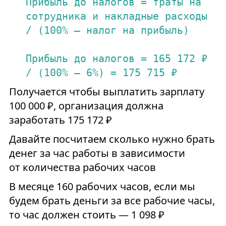
Прибыль
до
налогов
=
траты
на
сотрудника
и
накладные
расходы
/
(100%
–
налог
на
прибыль)
Прибыль
до
налогов
=
165
172
₽
/
(100%
–
6
%)
=
175
715
₽
Получается чтобы выплатить зарплату
100 000 ₽, организация должна
заработать 175 172 ₽
Давайте посчитаем сколько нужно брать
денег за час работы в зависимости
от количества рабочих часов
В месяце 160 рабочих часов, если мы
будем брать деньги за все рабочие часы,
то час должен стоить — 1 098 ₽