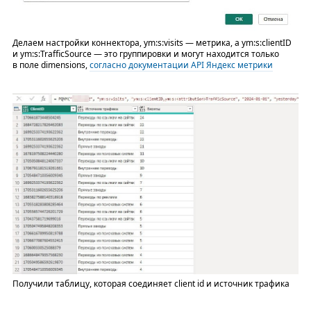
Делаем настройки коннектора, ym:s:visits — метрика, а ym:s:clientID
и ym:s:
TrafficSource — это группировки и могут находится только
в поле dimensions,
согласно документации API Яндекс метрики
Получили таблицу, которая соединяет client id и источник трафика