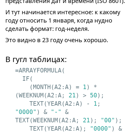
представления дат и времени (ISO 8601).
И тут начинается интересное: к какому
году относить 1 января, когда нудно
сделать формат: год-неделя.
Это видно в 23 году очень хорошо.
В гугл таблицах:
=ARRAYFORMULA(

  IF(

    (MONTH(A2:A) = 
1
) * 
(WEEKNUM(A2:A; 
21
) > 
50
);

    TEXT(YEAR(A2:A) - 
1
; 
"0000"
) & 
"-"
 & 
TEXT(WEEKNUM(A2:A; 
21
); 
"00"
);

    TEXT(YEAR(A2:A); 
"0000"
) & 