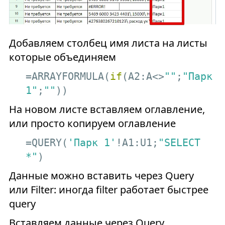
Добавляем столбец имя листа на листы
которые объединяем
=ARRAYFORMULA(
if
(A2:A<>
""
;
"Парк
1"
;
""
))
На новом листе вставляем оглавление,
или просто копируем оглавление
=QUERY(
'Парк 1'
!A1:U1;
"SELECT 
*"
)
Данные можно вставить через Query
или Filter: иногда filter работает быстрее
query
Вставляем данные через Query,