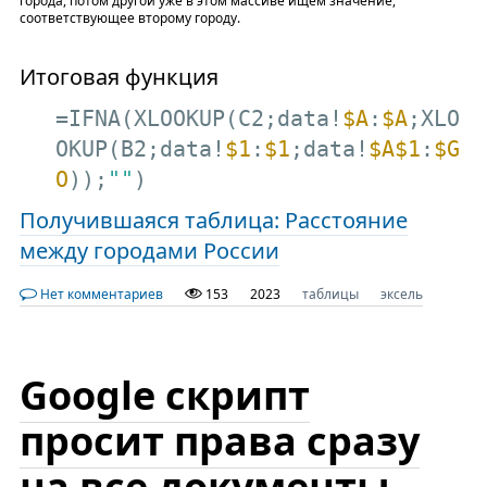
города, потом другой уже в этом массиве ищем значение,
соответствующее второму городу.
Итоговая функция
=IFNA(XLOOKUP(C2;data!
$A
:
$A
;XLO
OKUP(B2;data!
$1
:
$1
;data!
$A
$1
:
$G
O
));
""
)
Получившаяся таблица: Расстояние
между городами России
Нет комментариев
153
2023
таблицы
эксель
Google скрипт
просит права сразу
на все документы