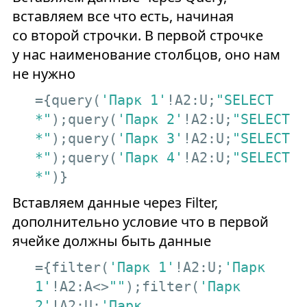
вставляем все что есть, начиная
со второй строчки. В первой строчке
у нас наименование столбцов, оно нам
не нужно
={query(
'Парк 1'
!A2:U;
"SELECT 
*"
);query(
'Парк 2'
!A2:U;
"SELECT 
*"
);query(
'Парк 3'
!A2:U;
"SELECT 
*"
);query(
'Парк 4'
!A2:U;
"SELECT 
*"
)}
Вставляем данные через Filter,
дополнительно условие что в первой
ячейке должны быть данные
={filter(
'Парк 1'
!A2:U;
'Парк 
1'
!A2:A<>
""
);filter(
'Парк 
2'
!A2:U;
'Парк 