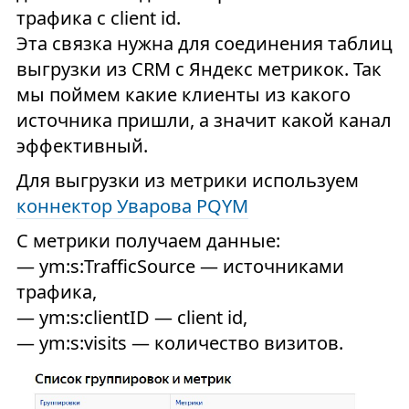
трафика с client id.
Эта связка нужна для соединения таблиц
выгрузки из CRM с Яндекс метрикок. Так
мы поймем какие клиенты из какого
источника пришли, а значит какой канал
эффективный.
Для выгрузки из метрики используем
коннектор Уварова PQYM
С метрики получаем данные:
— ym:s:
TrafficSource — источниками
трафика,
— ym:s:clientID — client id,
— ym:s:visits — количество визитов.