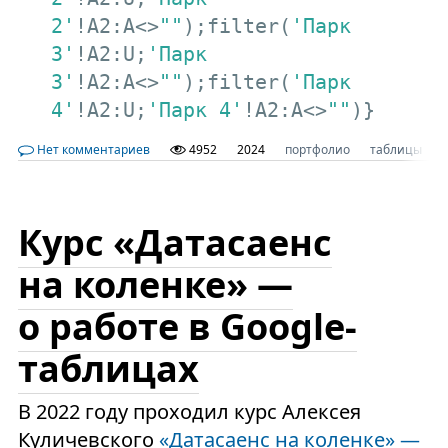
2'
!A2:A<>
""
);filter(
'Парк 
3'
!A2:U;
'Парк 
3'
!A2:A<>
""
);filter(
'Парк 
4'
!A2:U;
'Парк 4'
!A2:A<>
""
)}
Нет комментариев
4952
2024
портфолио
таблицы
Курс «Датасаенс
на коленке» —
о работе в Google-
таблицах
В 2022 году проходил курс Алексея
Куличевского
«Датасаенс на коленке» —