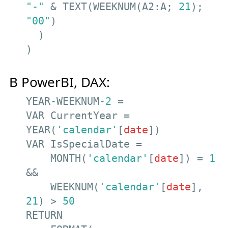
"-"
 & TEXT(WEEKNUM(A2:A; 
21
); 
"00"
)

  )

)
В PowerBI, DAX:
YEAR-WEEKNUM
-2
 =

VAR CurrentYear = 
YEAR(
'calendar'
[
date
])

VAR IsSpecialDate =

    MONTH(
'calendar'
[
date
]) = 
1
&&

    WEEKNUM(
'calendar'
[
date
], 
21
) > 
50
RETURN
