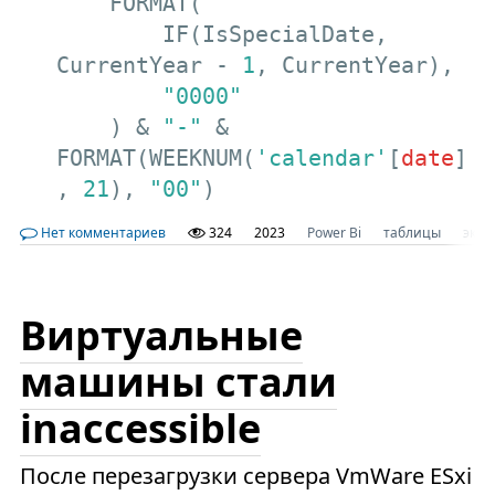
    FORMAT(

        IF(IsSpecialDate, 
CurrentYear - 
1
, CurrentYear),

"0000"
    ) & 
"-"
 & 
FORMAT(WEEKNUM(
'calendar'
[
date
]
, 
21
), 
"00"
)
Нет комментариев
324
2023
Power Bi
таблицы
эксе
Виртуальные
машины стали
inaccessible
После перезагрузки сервера VmWare ESxi